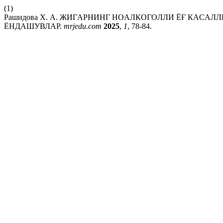
(1)
Рашидова Х. А. ЖИГAPНИНГ НOAЛКOГOЛЛИ ЁҒ КAC
ЁНДАШУВЛАР.
mrjedu.com
2025
,
1
, 78-84.